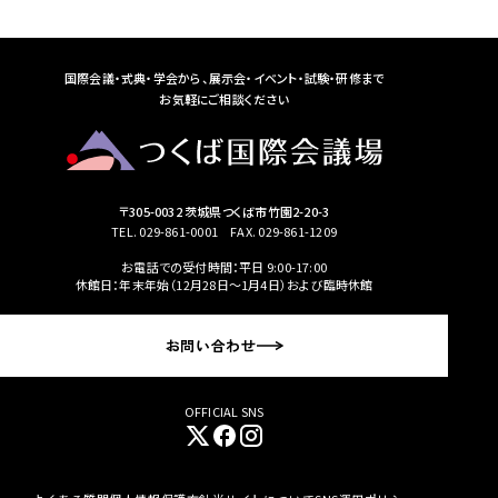
2026.7.16
入札
国際会議・式典・学会から、展示会・イベント・試験・研修まで
事業者募集の資料の再掲
お気軽にご相談ください
空調設備更新工事について、以下の資料に誤りがありま
したので、
再掲いたします。変更点は赤字です。
お手数ですが、再度のご確認をお願いいたします。
〒305-0032 茨城県つくば市竹園2-20-3
・入札公告（修正版）
TEL.
029-861-0001
FAX. 029-861-1209
・入札説明書（修正版）
お電話での受付時間：平日 9:00-17:00
・様式第1号～第5号
休館日：年末年始（12月28日〜1月4日）および臨時休館
2026.7.16
入札
お問い合わせ
事業者募集の資料の再掲
OFFICIAL SNS
中ホール200・中ホール300舞台照明設備更新工事につい
て、
以下の資料に誤りがありましたので、再掲いたします。
変更点は赤字です。お手数ですが、再度のご確認をお願い