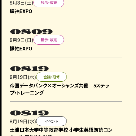
8月8日(土)
展示・販売
2026.7.23
入札
振袖EXPO
お知らせ
0809
空調設備更新工事および中ホール200・中ホール300舞台
照明設備更新工事の事業者募集の質問はございませんで
8月9日(日)
展示・販売
したので、回答の掲載が見送ります。
振袖EXPO
ご理解の程、よろしくお願いいたします。
2026.7.22
入札
0819
お知らせ
8月19日(水)
会議・研修
帝国データバンク×オーシャンズ共催 5ステッ
空調設備更新工事および中ホール200・中ホール300舞台
プ・トレーニング
照明設備更新工事の事業者募集の資料掲載は終了しま
した。
多くの方のご参加をお待ちしております。
0819
8月19日(水)
イベント
2026.7.21
入札
土浦日本大学中等教育学校 小学生英語朗読コン
事業者募集のお知らせ