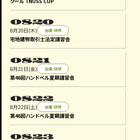
クール TNUSS CUP
つくば国際会議場小会議室405・中会議室406音響設備更
新業務について、事業者を募集します。
0820
詳細は以下より、資料をご確認ください。
・
入札公告
8月20日(木)
会議・研修
・
入札説明書
宅地建物取引士法定講習会
・
仕様書
・
契約書案
・
様式第１号～第５号
0821
8月21日(金)
会議・研修
2026.7.21
入札
第46回ハンドベル夏期講習会
事業者募集のお知らせ
つくば国際会議場大会議室101・102プロジェクター更新
0822
業務について、事業者を募集します。
詳細は以下より、資料をご確認ください。
8月22日(土)
会議・研修
・
入札公告
第46回ハンドベル夏期講習会
・
入札説明書
・
仕様書
・
契約書案
0823
・
様式第１号～第５号