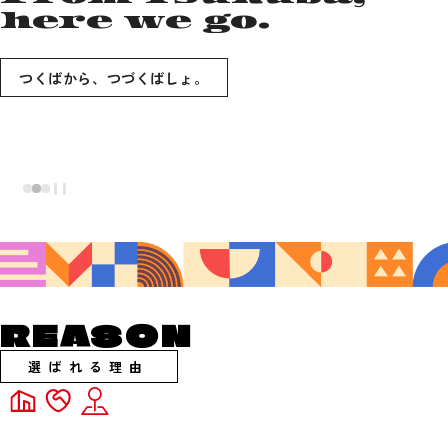
International
here we go.
Congress
Center
つくばから、つづくばしょ。
つくば国際会議場
REASON
選ばれる理由