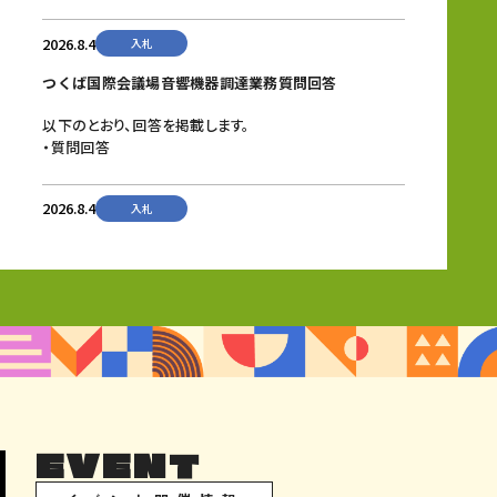
2026.8.4
入札
つくば国際会議場音響機器調達業務質問回答
以下のとおり、回答を掲載します。
・質問回答
2026.8.4
入札
お知らせ
つくば国際会議場小会議室405・中会議室406音響設備更
新業務・つくば国際会議場大会議室101・102プロジェクタ
ー更新業務の質問はございませんでしたので、回答の掲載
は見送ります。
ご理解の程、よろしくお願いいたします。
2026.7.31
お知らせ
EVENT
イベント情報更新