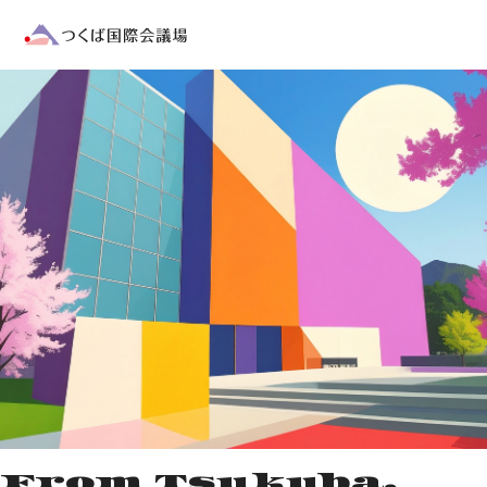
BEST CHOICE​
世界最大級のサイエンスシティ
Tsukuba
From Tsukuba,
“つくば”で開催するという選択