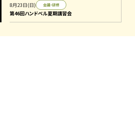
8月23日(日)
会議・研修
第46回ハンドベル夏期講習会
2026.7.21
入札
事業者募集のお知らせ
つくば国際会議場音響機器調達業務について、事業者を
募集します。
詳細は以下より、資料をご確認ください。
・
入札公告
・
入札説明書
・
仕様書
・
契約書案
・
様式第１号～第５号
2026.7.17
入札
事業者募集のお知らせ
つくば国際会議場直流電源装置一式工事について、事業
者を募集します。
詳細は以下より、資料をご確認ください。
・入札公告