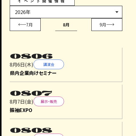
イベント開催情報
2026年8月のイベント情報を更新しました。詳細は
こちら
から
7月
8月
9月
2026.7.31
入札
お知らせ
つくば国際会議場 空調フィルター調達およびつくば国際
0806
会議場直流電源装置一式工事の事業者募集の質問はご
8月6日(木)
ざいませんでしたので、回答の掲載が見送ります。
講演会
ご理解の程、よろしくお願いいたします。
県内企業向けセミナー
2026.7.29
入札
0807
お知らせ
8月7日(金)
展示・販売
つくば国際会議場 空調フィルター調達およびつくば国際
振袖EXPO
会議場直流電源装置一式工事の事業者募集の資料掲載
は終了しました。
多くの方のご参加をお待ちしております。
0808