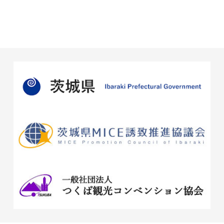
・入札説明書
・仕様書
・B1原設計図
・2F原設計図
・契約書案
・様式第１号～第５号
2026.7.17
入札
事業者募集のお知らせ
つくば国際会議場 空調フィルター調達について、事業者を
募集します。
詳細は以下より、資料をご確認ください。
・入札公告
・入札説明書
・仕様書
・別紙１-１「プレフィルター一覧表｣
・別紙１-２「中性能フィルター一覧表｣
・別紙２-1～4「配置図」
・契約書案
・様式第１号～第５号