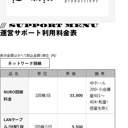
/// SUPPORT MENU
運営サポート利用料金表
表示金額はすべて税込金額（単位 : 円）
ネットワーク回線
品名
単位
単価
備考
中ホール
200・小会議
NURO回線
1回線/日
33,000
室401～
料金
404・和室・
控室を除く
LANケーブ
ル（分配）設
1回線/1日
5,500