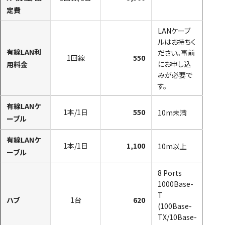
定費
LANケーブ
ルはお持ちく
有線LAN利
ださい。事前
1回線
550
にお申し込
用料金
みが必要で
す。
有線LANケ
1本/1日
550
10m未満
ーブル
有線LANケ
1本/1日
1,100
10m以上
ーブル
8 Ports
1000Base-
T
ハブ
1台
620
(100Base-
TX/10Base-