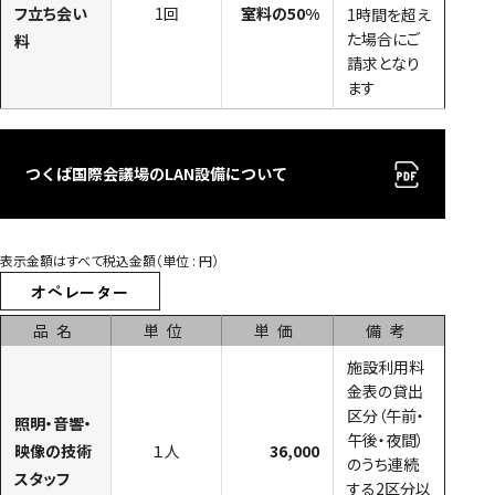
フ立ち会い
1回
室料の50%
1時間を超え
た場合にご
料
請求となり
ます
つくば国際会議場のLAN設備について
表示金額はすべて税込金額（単位 : 円）
オペレーター
品名
単位
単価
備考
施設利用料
金表の貸出
区分（午前・
照明・音響・
午後・夜間）
映像の技術
１人
36,000
のうち連続
スタッフ
する2区分以