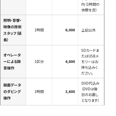
内（1時間の
休憩を含）
照明・音響・
映像の技術
1時間
6,000
上記以外
スタッフ（延
長）
SDカードま
オペレータ
たはUSBメ
ーによる録
1区分
4,800
モリーはお
持ち込みく
音操作
ださい。
DVD代込み
録画データ
（DVDは後
のダビング
1時間
3,600
日のお渡し
操作
となります）