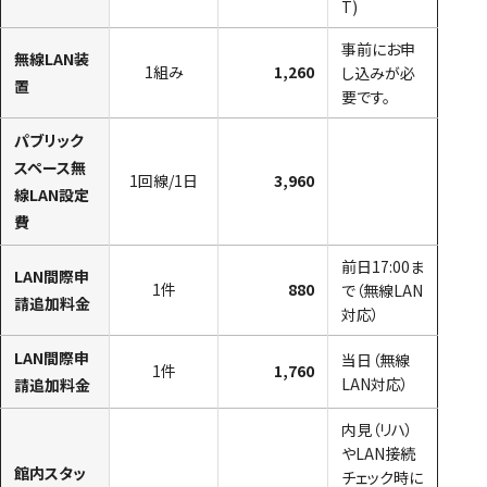
T)
事前にお申
無線LAN装
1組み
1,260
し込みが必
置
要です。
パブリック
スペース無
1回線/1日
3,960
線LAN設定
費
前日17:00ま
LAN間際申
1件
880
で（無線LAN
請追加料金
対応）
LAN間際申
当日（無線
1件
1,760
LAN対応）
請追加料金
内見（リハ）
やLAN接続
館内スタッ
チェック時に